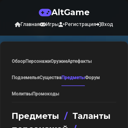
AltGame
Главная
Игры
Регистрация
Вход
Обзор
Персонажи
Оружие
Артефакты
Подземелья
Существа
Предметы
Форум
Молитвы
Промокоды
Предметы
/
Таланты