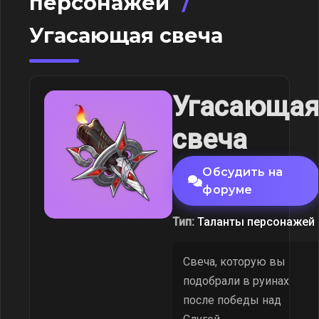
персонажей
/
Угасающая свеча
Угасающа
свеча
Обсудить на
форуме
Тип:
Таланты персонажей
Свеча, которую вы
подобрали в руинах
после победы над