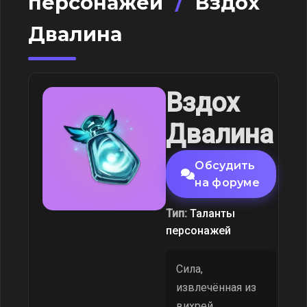
персонажей
/
Вздох
Двалина
Вздох
Двалина
Обсудить
на форуме
Тип:
Таланты
персонажей
Сила,
извлечённая из
вихрей,