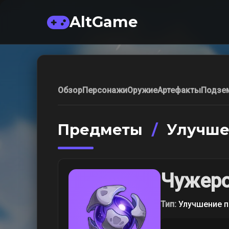
AltGame
Обзор
Персонажи
Оружие
Артефакты
Подзе
Предметы
/
Улучше
Чужеро
Тип:
Улучшение п