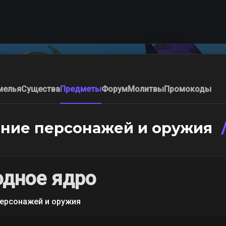
мелья
Существа
Предметы
Форум
Молитвы
Промокоды
ние персонажей и оружия
дное ядро
ерсонажей и оружия