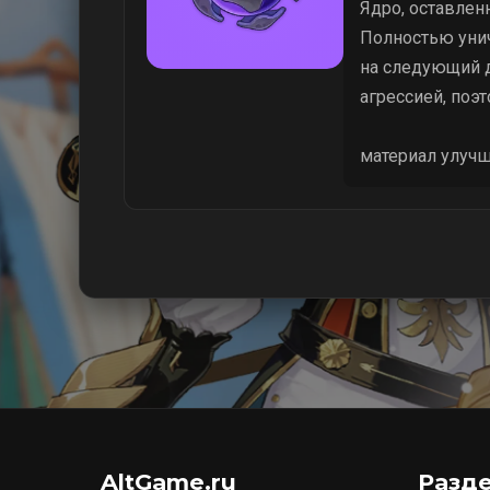
Ядро, оставлен
Полностью унич
на следующий д
агрессией, поэ
материал улучш
AltGame.ru
Разд