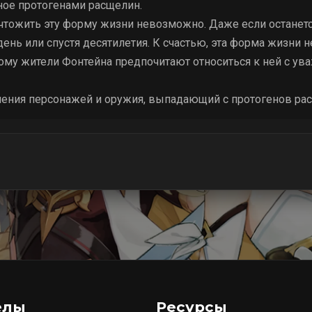
ное протогенами расщелин.
тожить эту форму жизни невозможно. Даже если останется
ень или спустя десятилетия. К счастью, эта форма жизни 
тому жители Фонтейна предпочитают относиться к ней с ува
ения персонажей и оружия, выпадающий с протогенов расщ
елы
Ресурсы