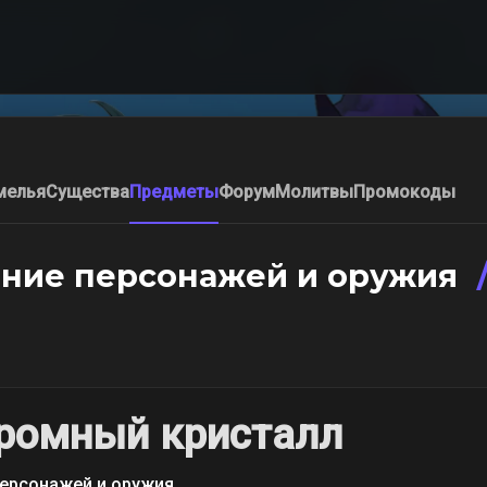
мелья
Существа
Предметы
Форум
Молитвы
Промокоды
ние персонажей и оружия
ромный кристалл
ерсонажей и оружия