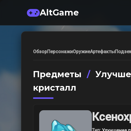
AltGame
Обзор
Персонажи
Оружие
Артефакты
Подзе
Предметы
/
Улучше
кристалл
Ксенох
Тип:
Улучшение п