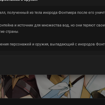
лл, полученный из тела инорода Фонтмера после его уни
онтейна и источник для множества вод, но они теряют свои
гие страны.
ения персонажей и оружия, выпадающий с инородов Фонтм