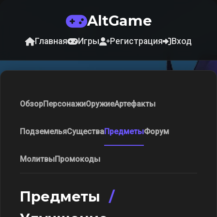
AltGame
Главная
Игры
Регистрация
Вход
Обзор
Персонажи
Оружие
Артефакты
Подземелья
Существа
Предметы
Форум
Молитвы
Промокоды
Предметы
/