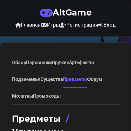
AltGame
Главная
Игры
Регистрация
Вход
Обзор
Персонажи
Оружие
Артефакты
Подземелья
Существа
Предметы
Форум
Молитвы
Промокоды
Предметы
/