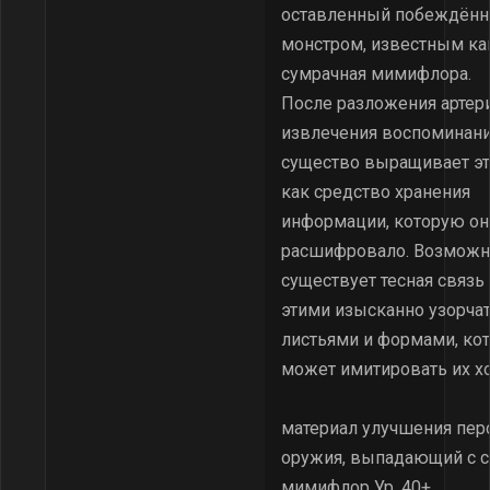
оставленный побеждён
монстром, известным ка
сумрачная мимифлора.
После разложения артер
извлечения воспоминани
существо выращивает эт
как средство хранения
информации, которую он
расшифровало. Возможн
существует тесная связ
этими изысканно узорч
листьями и формами, ко
может имитировать их хо
материал улучшения пер
оружия, выпадающий с 
мимифлор Ур. 40+.