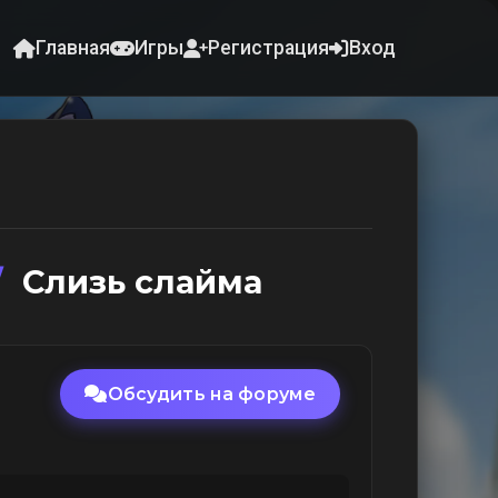
Главная
Игры
Регистрация
Вход
/
Слизь слайма
Обсудить на форуме