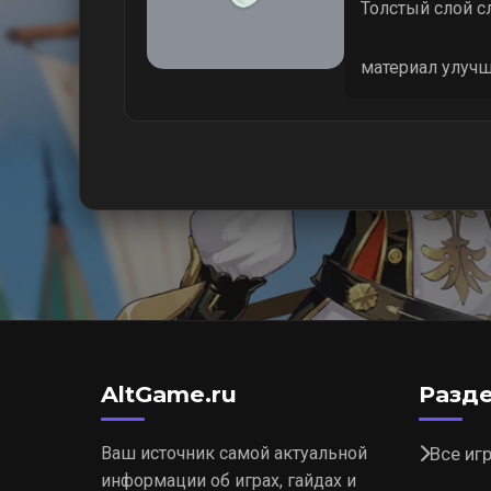
Толстый слой с
материал улуч
AltGame.ru
Разд
Ваш источник самой актуальной
Все иг
информации об играх, гайдах и