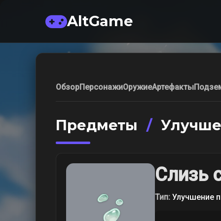
AltGame
Обзор
Персонажи
Оружие
Артефакты
Подзе
Предметы
/
Улучше
Слизь 
Тип:
Улучшение п