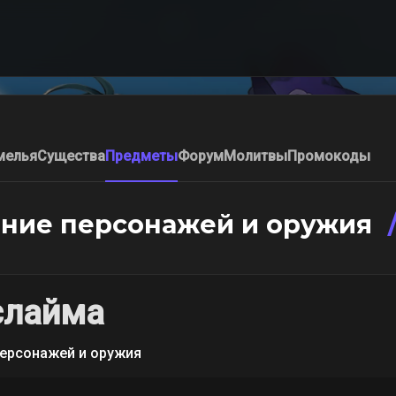
мелья
Существа
Предметы
Форум
Молитвы
Промокоды
ние персонажей и оружия
слайма
ерсонажей и оружия