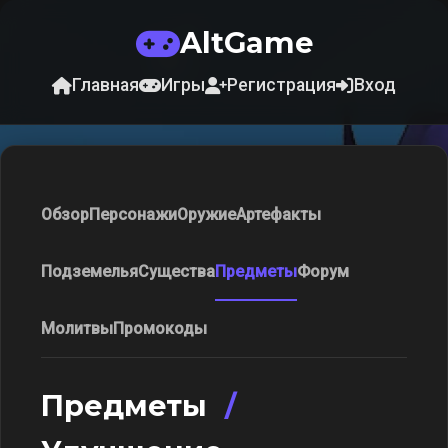
AltGame
Главная
Игры
Регистрация
Вход
Обзор
Персонажи
Оружие
Артефакты
Подземелья
Существа
Предметы
Форум
Молитвы
Промокоды
Предметы
/