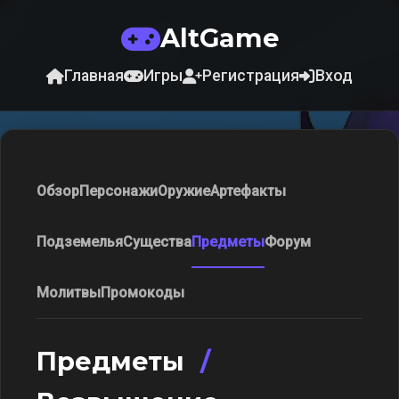
AltGame
Главная
Игры
Регистрация
Вход
Обзор
Персонажи
Оружие
Артефакты
Подземелья
Существа
Предметы
Форум
Молитвы
Промокоды
Предметы
/