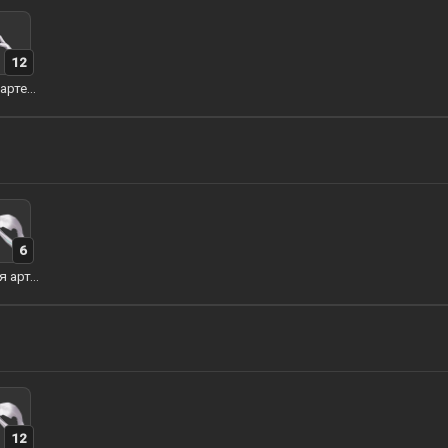
12
Ветви артерий земли
6
Листья артерий земли
12