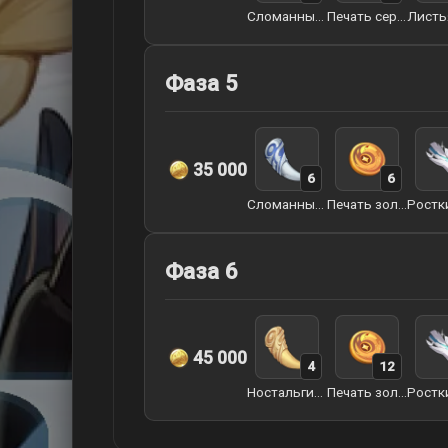
Сломанный клык арктического волка
Печать серебряного ворона
Фаза 5
35 000
6
6
Сломанный клык арктического волка
Печать золотого ворона
Фаза 6
45 000
4
12
Ностальгия арктического волка
Печать золотого ворона