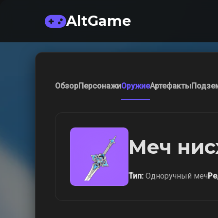
AltGame
Обзор
Персонажи
Оружие
Артефакты
Подзе
Меч ни
Тип:
Одноручный меч
Ре