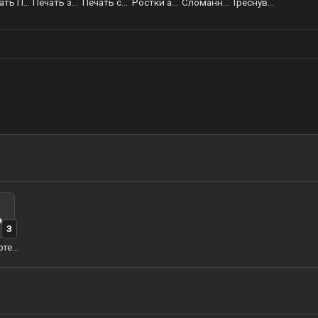
Печать Похитителей сокровищ
Печать золотого ворона
Печать серебряного ворона
Ростки артерий земли
Сломанный клык арктического волка
Треснувший зуб арктического волка
3
Ветви артерий земли