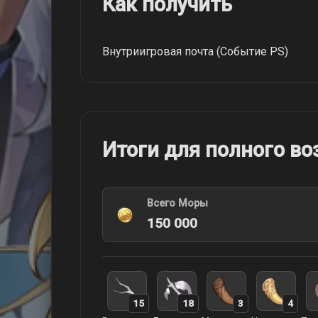
Как получить
Внутриигровая почта (Событие PS)
Итоги для полного в
Всего Моры
150 000
15
18
3
4