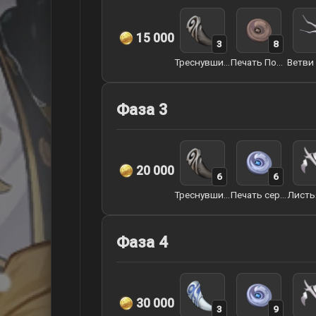
15 000
3
8
Треснувший зуб арктического волка
Печать Похитителей сокровищ
Фаза 3
20 000
6
6
Треснувший зуб арктического волка
Печать серебряного ворона
Фаза 4
30 000
3
9