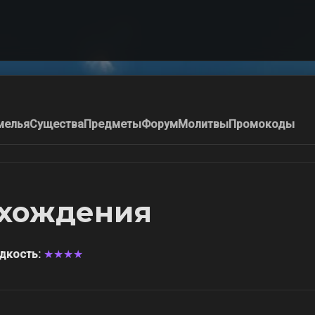
мелья
Существа
Предметы
Форум
Молитвы
Промокоды
схождения
дкость:
★★★★