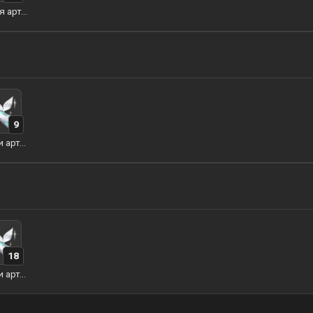
Листья артерий земли
9
Ростки артерий земли
18
Ростки артерий земли