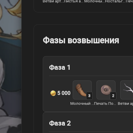
Ветви артерий земли
Листья артерий земли
Молочный зуб арктического волка
Ностальгия арктического волка
Фазы возвышения
Фаза 1
5 000
3
2
Молочный зуб арктического волка
Печать Похитителей сокровищ
Фаза 2