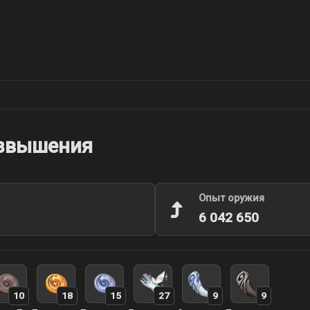
озвышения
Опыт оружия
6 042 650
10
18
15
27
9
9