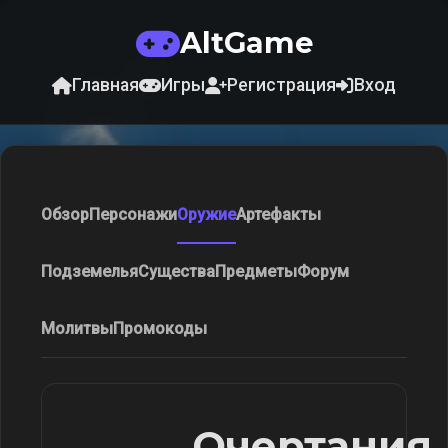
AltGame
Главная
Игры
Регистрация
Вход
Обзор
Персонажи
Оружие
Артефакты
Подземелья
Существа
Предметы
Форум
Молитвы
Промокоды
Очертания