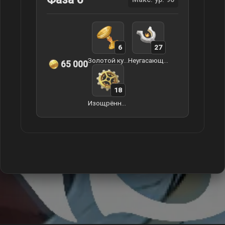
6
27
Золотой кубок непорочного моря
Неугасающий эфес
65 000
18
Изощрённая динамическая шестерня