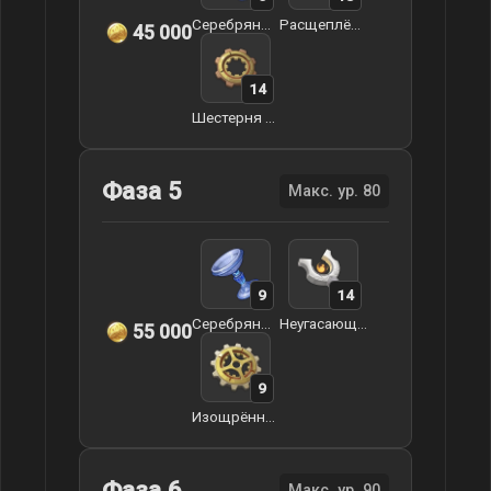
Серебряный кубок непорочного моря
Расщеплённый эфес
45 000
14
Шестерня механизма
Фаза 5
Макс. ур. 80
9
14
Серебряный кубок непорочного моря
Неугасающий эфес
55 000
9
Изощрённая динамическая шестерня
Фаза 6
Макс. ур. 90