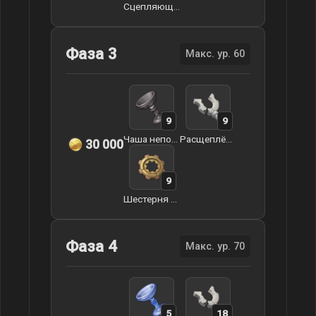
Сцепляющаяся шестерня
Фаза 3
Макс. ур. 60
9
9
Чаша непорочного моря
Расщеплённый эфес
30 000
9
Шестерня механизма
Фаза 4
Макс. ур. 70
5
18