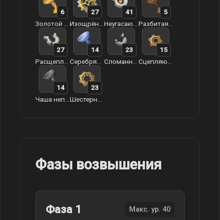
6
27
41
5
Золотой кубок непорочного моря
Изощрённая динамическая шестерня
Неугасающий эфес
Разбитая чаша непорочного моря
27
14
23
15
Расщеплённый эфес
Серебряный кубок непорочного моря
Сломанный эфес
Сцепляющаяся шестерня
14
23
Чаша непорочного моря
Шестерня механизма
Фазы возвышения
Фаза 1
Макс. ур. 40