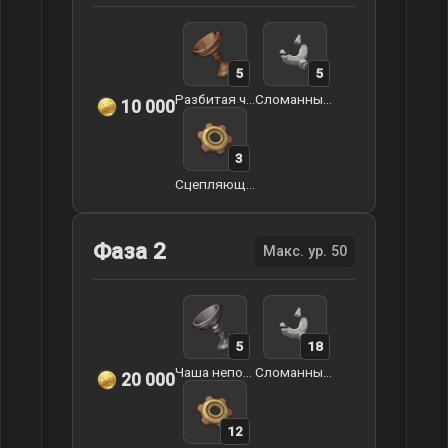
5
5
Разбитая чаша непорочного моря
Сломанный эфес
10 000
3
Сцепляющаяся шестерня
Фаза 2
Макс. ур. 50
5
18
Чаша непорочного моря
Сломанный эфес
20 000
12