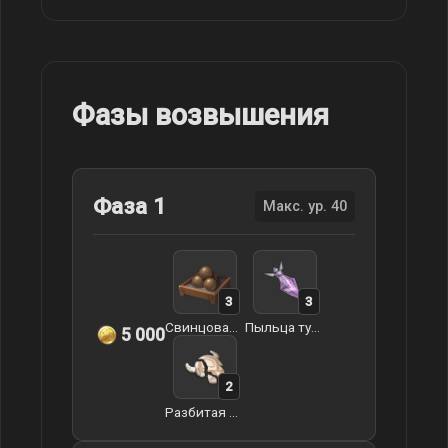
Фазы возвышения
Фаза 1
Макс. ур. 40
3
3
Свинцовая пилюля Заоблачного моря
Пыльца туманной травы
5 000
2
Разбитая маска