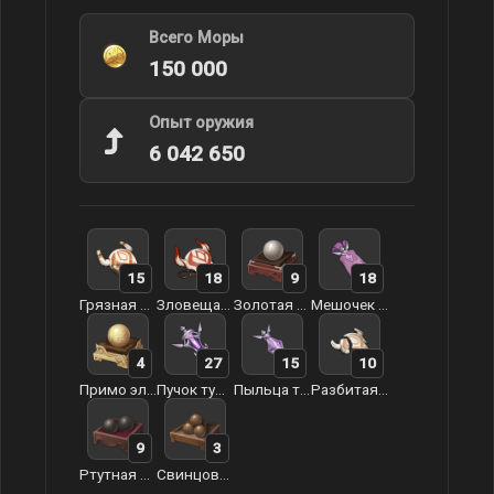
Всего Моры
150 000
Опыт оружия
6 042 650
15
18
9
18
Грязная маска
Зловещая маска
Золотая пилюля Заоблачного моря
Мешочек с туманной травой
4
27
15
10
Примо эликсир Заоблачного моря
Пучок туманной травы
Пыльца туманной травы
Разбитая маска
9
3
Ртутная пилюля Заоблачного моря
Свинцовая пилюля Заоблачного моря