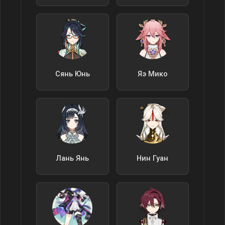
Сянь Юнь
Яэ Мико
Лань Янь
Нин Гуан