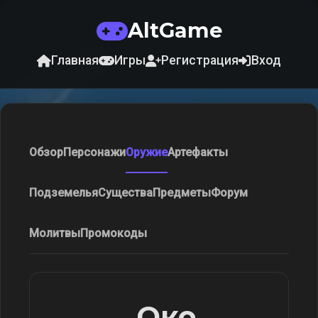
AltGame
Главная
Игры
Регистрация
Вход
Обзор
Персонажи
Оружие
Артефакты
Подземелья
Существа
Предметы
Форум
Молитвы
Промокоды
Око