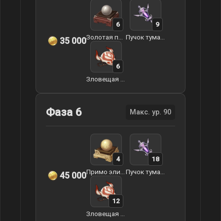
6
9
Золотая пилюля Заоблачного моря
Пучок туманной травы
35 000
6
Зловещая маска
Фаза 6
Макс. ур. 90
4
18
Примо эликсир Заоблачного моря
Пучок туманной травы
45 000
12
Зловещая маска