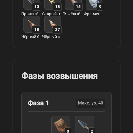
10
18
15
9
Прочный наконечник стрелы
Старый наконечник стрелы
Тяжёлый рог
Фрагмент эпоса Декарабиана
18
27
Чёрный бронзовый рог
Чёрный кристаллический рог
Фазы возвышения
Фаза 1
Макс. ур. 40
3
2