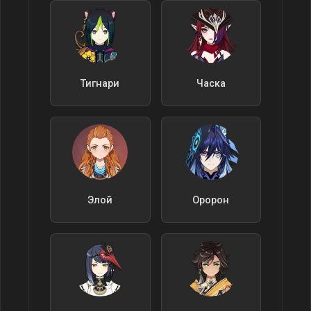
Тигнари
Часка
Элой
Оророн