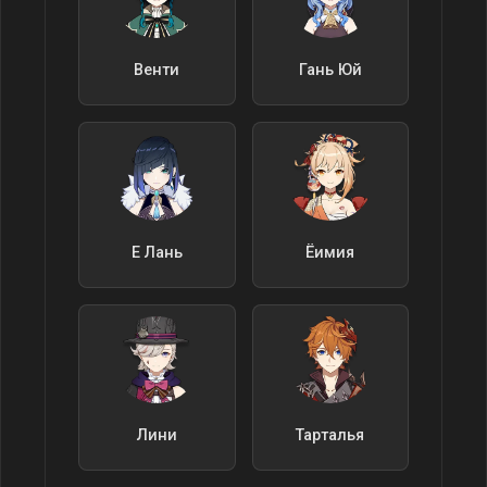
Венти
Гань Юй
Е Лань
Ёимия
Лини
Тарталья