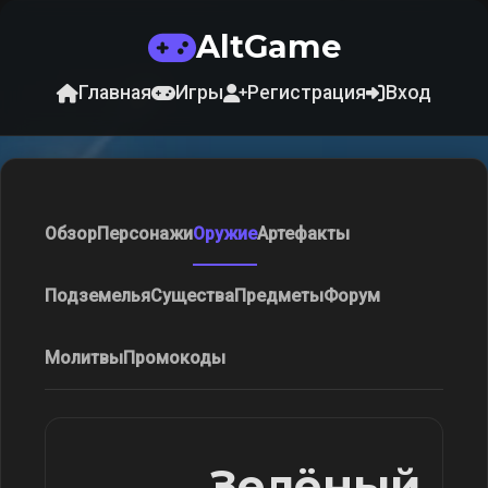
AltGame
Главная
Игры
Регистрация
Вход
Обзор
Персонажи
Оружие
Артефакты
Подземелья
Существа
Предметы
Форум
Молитвы
Промокоды
Зелёный