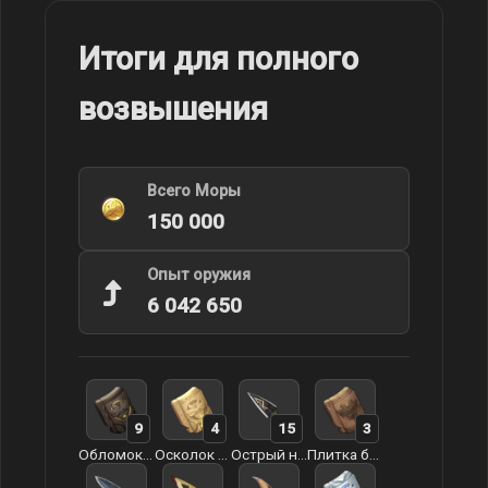
Итоги для полного
возвышения
Всего Моры
150 000
Опыт оружия
6 042 650
9
4
15
3
Обломок стены Декарабиана
Осколок мечты Декарабиана
Острый наконечник стрелы
Плитка башни Декарабиана