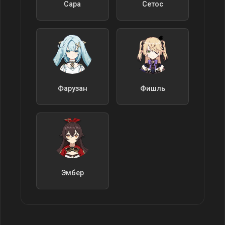
Сара
Сетос
Фарузан
Фишль
Эмбер