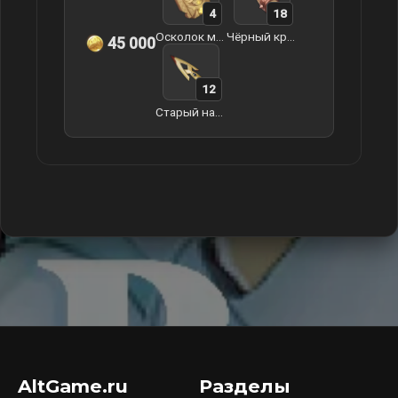
4
18
Осколок мечты Декарабиана
Чёрный кристаллический рог
45 000
12
Старый наконечник стрелы
AltGame.ru
Разделы