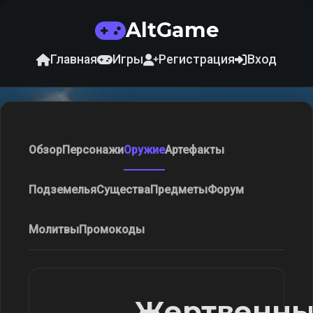
AltGame
Главная
Игры
Регистрация
Вход
Обзор
Персонажи
Оружие
Артефакты
Подземелья
Существа
Предметы
Форум
Молитвы
Промокоды
Жертвенн