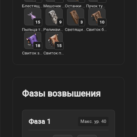
Блестящий камень Гуюнь
Мешочек с туманной травой
Останки богов Гуюнь
Пучок туманной травы
15
9
3
10
Пыльца туманной травы
Реликвия Гуюнь
Светящийся песок Гуюнь
Свиток божественной магии
18
15
Свиток запретного проклятья
Свиток печати
Фазы возвышения
Фаза 1
Макс. ур. 40