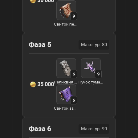
30 000
9
Свиток печати
Фаза 5
Макс. ур. 80
6
9
Реликвия Гуюнь
Пучок туманной травы
35 000
6
Свиток запретного проклятья
Фаза 6
Макс. ур. 90