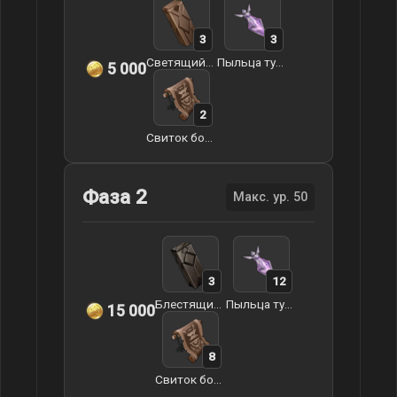
3
3
Светящийся песок Гуюнь
Пыльца туманной травы
5 000
2
Свиток божественной магии
Фаза 2
Макс. ур. 50
3
12
Блестящий камень Гуюнь
Пыльца туманной травы
15 000
8
Свиток божественной магии