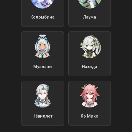
Коломбина
Лаума
Муалани
Нахида
Нёвиллет
Яэ Мико