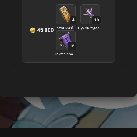
4
18
Останки богов Гуюнь
Пучок туманной травы
45 000
12
Свиток запретного проклятья