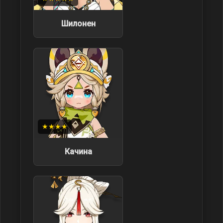
Шилонен
★★★★
Качина