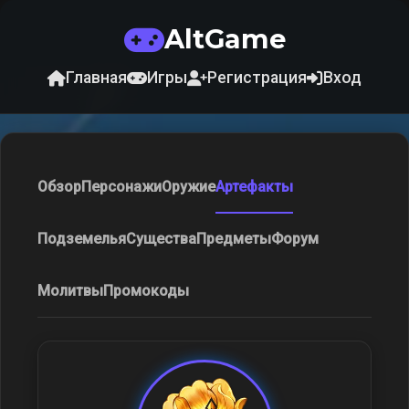
AltGame
Главная
Игры
Регистрация
Вход
Обзор
Персонажи
Оружие
Артефакты
Подземелья
Существа
Предметы
Форум
Молитвы
Промокоды