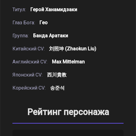
Титул:
Герой Ханамидзаки
Глаз Бога:
Гео
Группа:
Банда Аратаки
Китайский CV:
刘照坤 (Zhaokun Liu)
Английский CV:
Max Mittelman
Японский CV:
西川貴教
Корейский CV:
송준석
Рейтинг персонажа