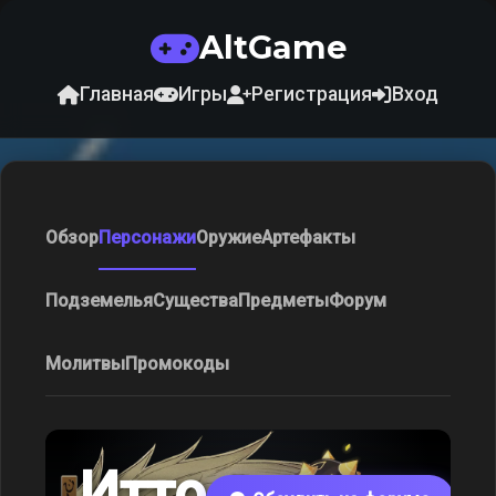
AltGame
Главная
Игры
Регистрация
Вход
Обзор
Персонажи
Оружие
Артефакты
Подземелья
Существа
Предметы
Форум
Молитвы
Промокоды
Итто