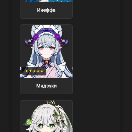
Инеффа
★★★★★
Мидзуки