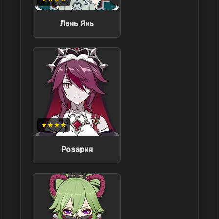
Лань Янь
★★★★
Розария