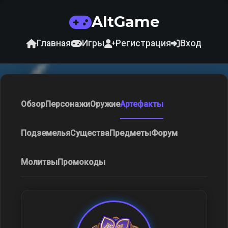
AltGame
Главная
Игры
Регистрация
Вход
Обзор
Персонажи
Оружие
Артефакты
Подземелья
Существа
Предметы
Форум
Молитвы
Промокоды