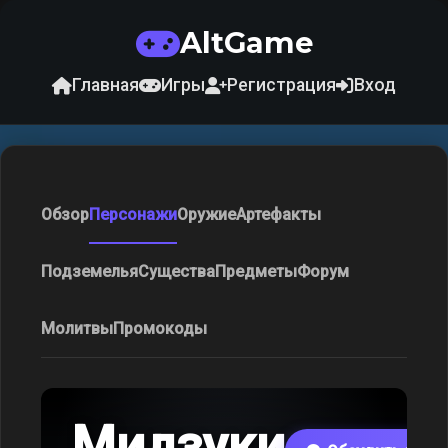
AltGame
Главная
Игры
Регистрация
Вход
Обзор
Персонажи
Оружие
Артефакты
Подземелья
Существа
Предметы
Форум
Молитвы
Промокоды
Мидзуки