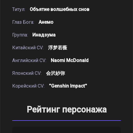
Титул:
Объятие волшебных снов
Глаз Бога:
Анемо
Группа:
Инадзума
Китайский CV:
浮梦若薇
Английский CV:
Naomi McDonald
Японский CV:
会沢紗弥
Корейский CV:
''Genshin Impact''
Рейтинг персонажа