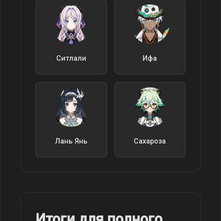
Ситлали
Ифа
Лань Янь
Сахароза
Итоги для полного