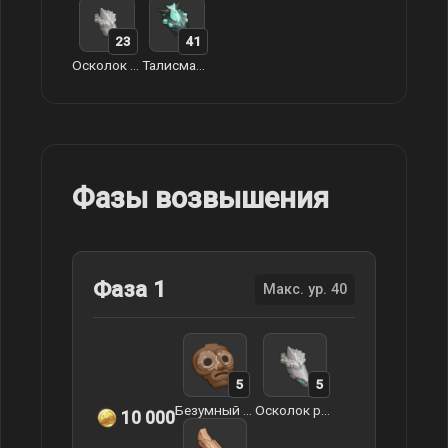
23
41
Осколок разбитой воли
Талисман странствующей воли
Фазы возвышения
Фаза 1
Макс. ур. 40
5
5
Безумный декаданс Святого Мудреца
Осколок разбитой воли
10 000