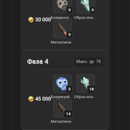
9
9
Безумное опустошение Святого Мудреца
Образ ясной воли
30 000
9
Металлический свисток воина
Фаза 4
Макс. ур. 70
5
18
Безумный облик Святого Мудреца
Образ ясной воли
45 000
14
Металлический свисток воина