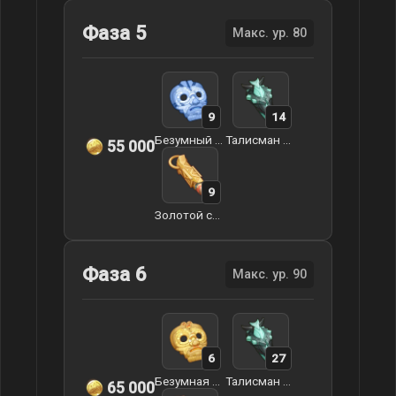
Фаза 5
Макс. ур. 80
9
14
Безумный облик Святого Мудреца
Талисман странствующей воли
55 000
9
Золотой свисток коронованного заврианами воина
Фаза 6
Макс. ур. 90
6
27
Безумная духовность Святого Мудреца
Талисман странствующей воли
65 000