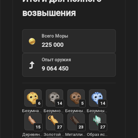
возвышения
Всего Моры
225 000
Опыт оружия
9 064 450
6
14
5
14
Безумная духовность Святого Мудреца
Безумное опустошение Святого Мудреца
Безумный декаданс Святого Мудреца
Безумный облик Святого Мудреца
15
27
23
27
Деревянный свисток дозорного
Золотой свисток коронованного заврианами воина
Металлический свисток воина
Образ ясной воли