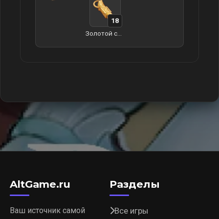
18
Золотой свисток коронованного заврианами воина
AltGame.ru
Разделы
Ваш источник самой
Все игры