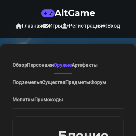
AltGame
Главная
Игры
Регистрация
Вход
Обзор
Персонажи
Оружие
Артефакты
Подземелья
Существа
Предметы
Форум
Молитвы
Промокоды
Бдение