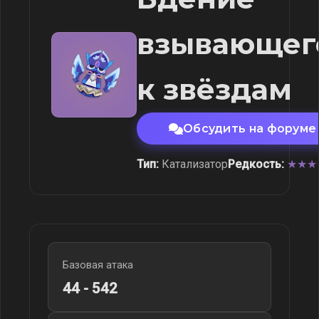
взывающег
к звёздам
Обсудить на форуме
Тип:
Катализатор
Редкость:
★★★
Базовая атака
44 - 542