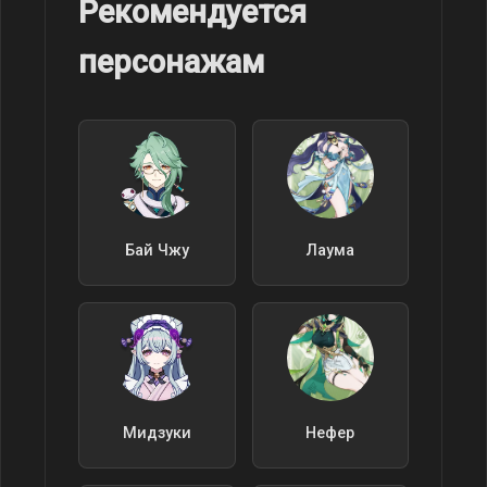
Рекомендуется
персонажам
Бай Чжу
Лаума
Мидзуки
Нефер