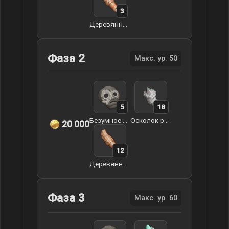
3
Деревянный свисток дозорного
Фаза 2
Макс. ур. 50
5
18
Безумное опустошение Святого Мудреца
Осколок разбитой воли
20 000
12
Деревянный свисток дозорного
Фаза 3
Макс. ур. 60