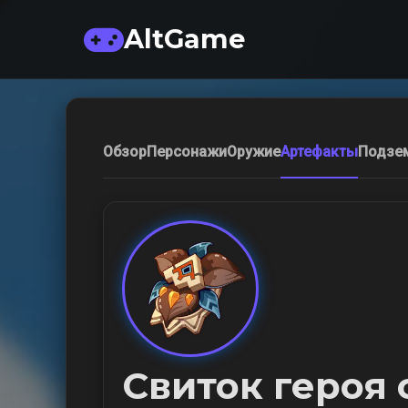
AltGame
Обзор
Персонажи
Оружие
Артефакты
Подзе
Свиток героя