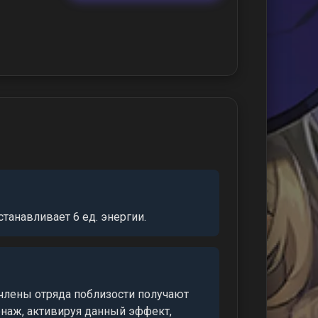
танавливает 6 ед. энергии.
 члены отряда поблизости получают
онаж, активируя данный эффект,