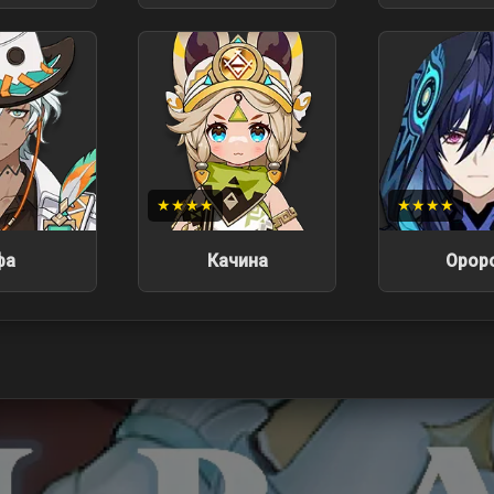
★★★★
★★★★
фа
Качина
Орор