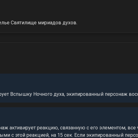
елье Святилище мириадов духов.
рует Вспышку Ночного духа, экипированный персонаж восс
наж активирует реакцию, связанную с его элементом, все
ыми с этой реакцией, на 15 сек. Если экипированный перс