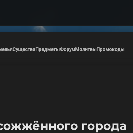
мелья
Существа
Предметы
Форум
Молитвы
Промокоды
 сожжённого города