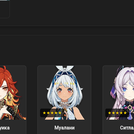
★★★★★
★★★★★
уика
Муалани
Ситла