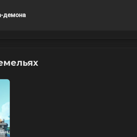
а-демона
емельях