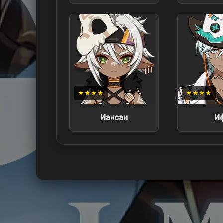
★★★★
★★★★
Иансан
И