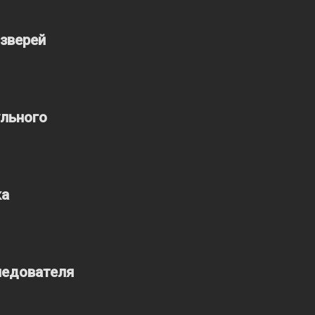
 зверей
ульного
ка
ледователя