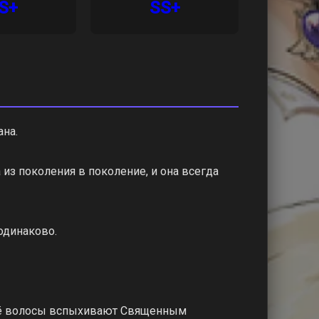
S+
SS+
ана.
из поколения в поколение, и она всегда
 одинаково.
 её волосы вспыхивают Священным