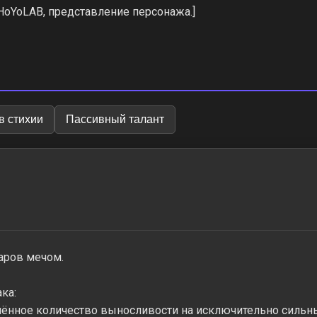
4 HoYoLAB, представление персонажа.]
в стихии
Пассивный талант
аров мечом.
ка:
лённое количество выносливости на исключительно сильн