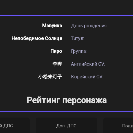
Мавуика
День рождения:
Непобедимое Солнце
Титул:
Пиро
Группа:
李晔
Английский CV:
小松未可子
Корейский CV:
Рейтинг персонажа
ый ДПС
Доп. ДПС
Подд