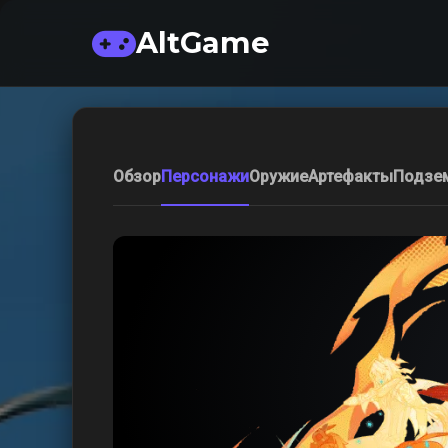
AltGame
Обзор
Персонажи
Оружие
Артефакты
Подзе