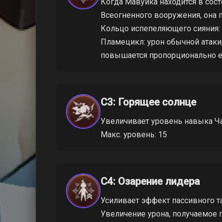
Когда Мавуика находится в сост
Всеогненного вооружения, она
Кольцо испепеляющего сияния: 
Пламецикл: урон обычной атаки
повышается пропорционально её
C3: Горящее солнце
Увеличивает уровень навыка Ча
Макс. уровень: 15
C4: Озарение лидера
Усиливает эффект пассивного т
Увеличение урона, получаемое 