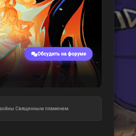
Обсудить на форуме
да войны Священным пламенем.