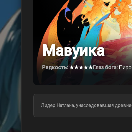
Мавуика
Редкость:
★★★★★
Глаз бога:
Пиро
Лидер Натлана, унаследовавшая древне