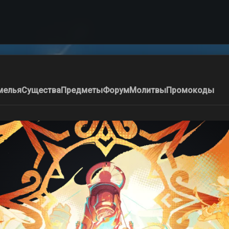
мелья
Существа
Предметы
Форум
Молитвы
Промокоды