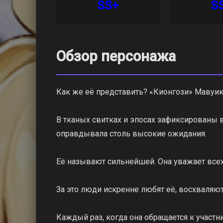
SS+
S
Обзор персонажа
Как же её представить? «Кионгози» Мавуика
В тканых свитках и эпосах зафиксированы 
оправдывала столь высокие ожидания.
Её называют сильнейшей. Она уважает всех 
За это люди искренне любят её, восхваляют
Каждый раз, когда она обращается к учас