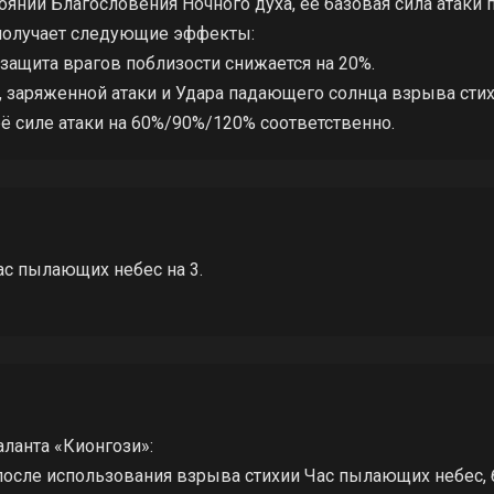
оянии Благословения Ночного духа, её базовая сила атаки п
 получает следующие эффекты:
защита врагов поблизости снижается на 20%.
, заряженной атаки и Удара падающего солнца взрыва ст
 силе атаки на 60%/90%/120% соответственно.
с пылающих небес на 3.
аланта «Кионгози»:
после использования взрыва стихии Час пылающих небес, 