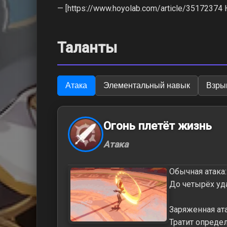
— [https://www.hoyolab.com/article/3517237
Таланты
Атака
Элементальный навык
Взры
Огонь плетёт жизнь
Атака
Обычная атака:
До четырёх уд
Заряженная ата
Тратит опреде