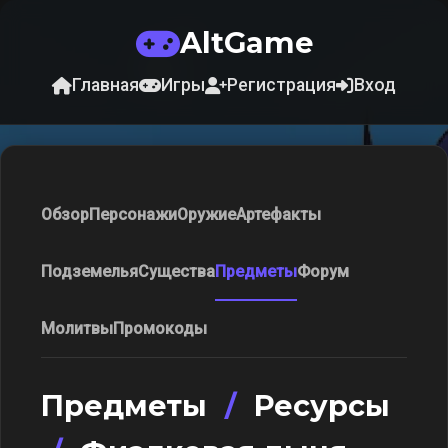
AltGame
Главная
Игры
Регистрация
Вход
Обзор
Персонажи
Оружие
Артефакты
Подземелья
Существа
Предметы
Форум
Молитвы
Промокоды
Предметы
/
Ресурсы