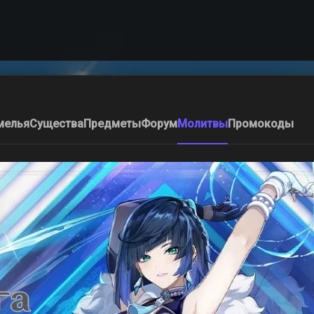
мелья
Существа
Предметы
Форум
Молитвы
Промокоды