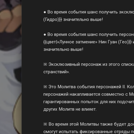
● Во время события шанс получить экскл
(Гидро)}} значительно выше!
● Во время события шанс получить персон
{{цвет|«Лунное затмение» Нин Гуан (Гео)}}
значительно выше!
※ Эксклюзивный персонаж из этого списк
странствий».
※ Это Молитва события персонажей II. К
персонажей накапливается совместно с Мо
гарантированных попыток для них подсчит
других Молитв не влияет.
※ Во время этой Молитвы также будет до
смогут испытать фиксированные отряды п