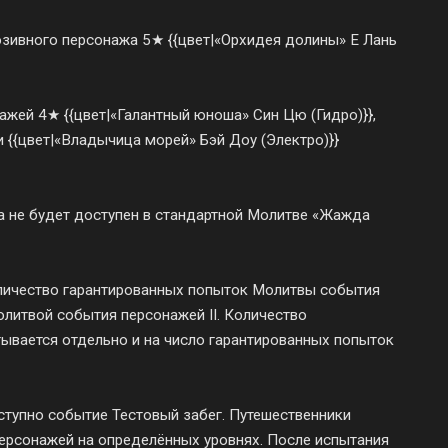
юзивного персонажа 5★ {{цвет|«Орхидея долины» Е Лань
ажей 4★ {{цвет|«Галантный юноша» Син Цю (Гидро)}},
 и {{цвет|«Владычица морей» Бэй Доу (Электро)}}
а не будет доступен в стандартной Молитве «Жажда
оличество гарантированных попыток Молитвы события
литвой события персонажей II. Количество
ывается отдельно и на число гарантированных попыток
ступно событие Тестовый забег. Путешественники
ерсонажей на определённых уровнях. После испытания