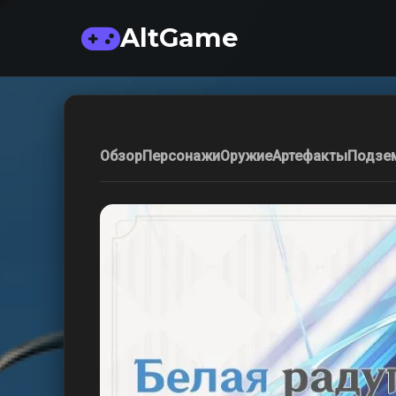
AltGame
Обзор
Персонажи
Оружие
Артефакты
Подзе