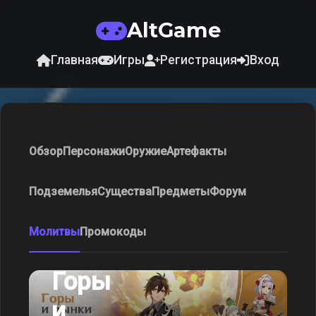
AltGame
Главная
Игры
Регистрация
Вход
Обзор
Персонажи
Оружие
Артефакты
Подземелья
Существа
Предметы
Форум
Молитвы
Промокоды
Горы
и