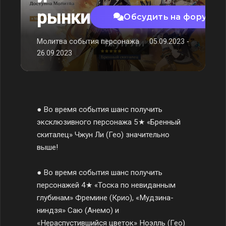
рынки
Обсудить на форуме
Молитва события персонажа
05.09.2023 -
26.09.2023
● Во время события шанс получить
эксклюзивного персонажа 5★ «Бренный
скиталец» Чжун Ли (Гео) значительно
выше!
● Во время события шанс получить
персонажей 4★ «Тоска по невиданным
глубинам» Фремине (Крио), «Мудзина-
ниндзя» Саю (Анемо) и
«Нераспустившийся цветок» Ноэлль (Гео)