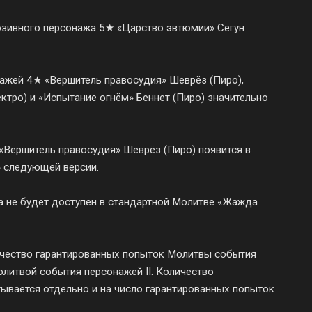
юзивного персонажа 5★ «Царство эвтюмии» Сёгун
нажей 4★ «Вершитель правосудия» Шеврёз (Пиро),
ктро) и «Испытание огнём» Беннет (Пиро) значительно
«Вершитель правосудия» Шеврёз (Пиро) появится в
 следующей версии.
а не будет доступен в стандартной Молитве «Жажда
ичество гарантированных попыток Молитвы события
литвой события персонажей II. Количество
ывается отдельно и на число гарантированных попыток