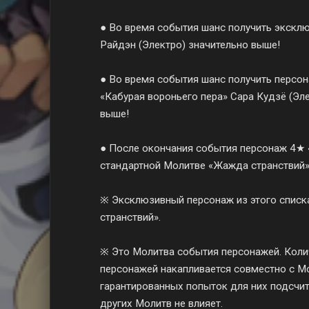
● Во время события шанс получить экскл
Райдэн (Электро) значительно выше!
● Во время события шанс получить персо
«Кабурая вороньего пера» Сара Кудзё (Эле
выше!
● После окончания события персонаж 4★ 
стандартной Молитве «Жажда странствий»
※ Эксклюзивный персонаж из этого списк
странствий».
※ Это Молитва события персонажей. Кол
персонажей накапливается совместно с Мо
гарантированных попыток для них подсчит
других Молитв не влияет.