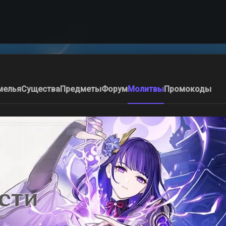
мелья
Существа
Предметы
Форум
Молитвы
Промокоды