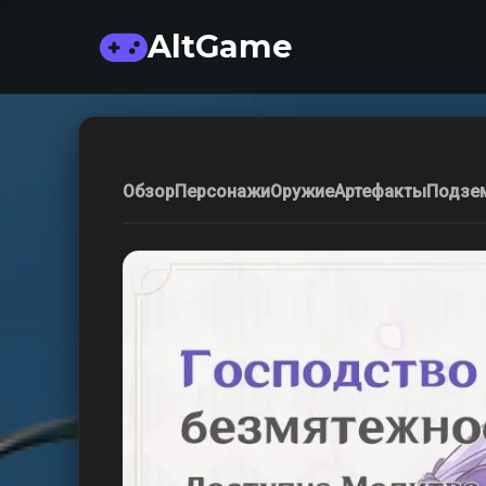
AltGame
Обзор
Персонажи
Оружие
Артефакты
Подзе