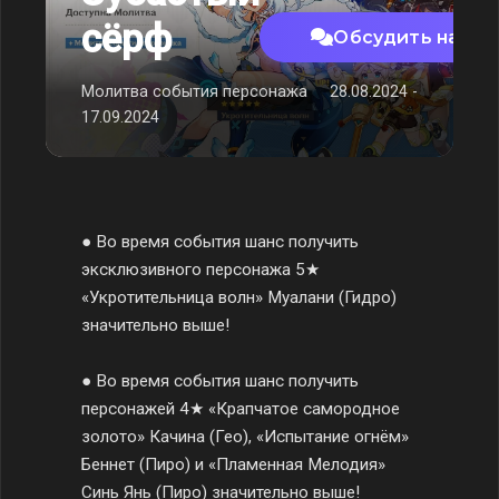
сёрф
Обсудить на фо
Молитва события персонажа
28.08.2024 -
17.09.2024
● Во время события шанс получить
эксклюзивного персонажа 5★
«Укротительница волн» Муалани (Гидро)
значительно выше!
● Во время события шанс получить
персонажей 4★ «Крапчатое самородное
золото» Качина (Гео), «Испытание огнём»
Беннет (Пиро) и «Пламенная Мелодия»
Синь Янь (Пиро) значительно выше!