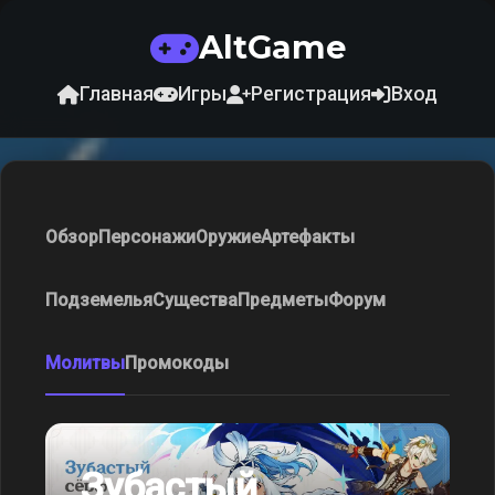
AltGame
Главная
Игры
Регистрация
Вход
Обзор
Персонажи
Оружие
Артефакты
Подземелья
Существа
Предметы
Форум
Молитвы
Промокоды
Зубастый