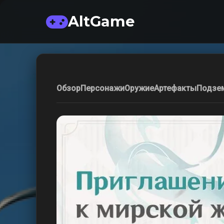
AltGame
Обзор
Персонажи
Оружие
Артефакты
Подзе