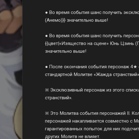
● Во время события шанс получить эксклю
(Анемо)}} значительно выше!
● Во время события шанс получить персона
{{цвет|«Изящество на сцене» Юнь Цзинь (Г
значительно выше!
● После окончания события персонаж 4★ «
стандартной Молитве «Жажда странствий»
※ Эксклюзивный персонаж из этого списк
странствий».
※ Это Молитва события персонажей II. К
персонажей накапливается совместно с Мо
гарантированных попыток для них подсчит
других Молитв не влияет.