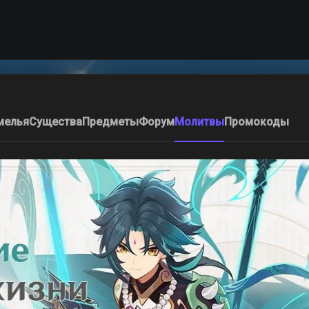
мелья
Существа
Предметы
Форум
Молитвы
Промокоды