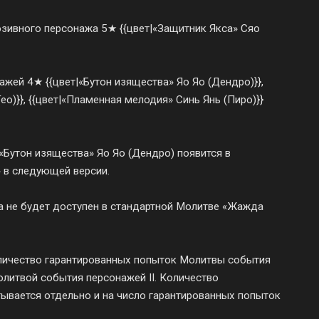
зивного персонажа 5★ {{цвет|«Защитник Якса» Сяо
жей 4★ {{цвет|«Бутон изящества» Яо Яо (Дендро)}},
ео)}}, {{цвет|«Пламенная мелодия» Синь Янь (Пиро)}}
Бутон изящества» Яо Яо (Дендро) появится в
 в следующей версии.
а не будет доступен в стандартной Молитве «Жажда
оличество гарантированных попыток Молитвы события
литвой события персонажей II. Количество
ывается отдельно и на число гарантированных попыток