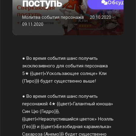
поступь
Обсудить
Молитва события персонажа
20.10.2020 -
09.11.2020
● Во время события шанс получить
эксклюзивного для события персонажа
5★ {{цвет|«Ускользающее солнце» Кли
(Пиро)}} будет существенно выше!
● Во время события шанс получить
персонажей 4★ {{цвет|«Галантный юноша»
Син Цю (Гидро)}},
{{цвет|«Нераспустившийся цветок» Ноэлль
(Гео)}} и {{цвет|«Безобидная карамелька»
Сахароза (Анемо)}} будет существенно