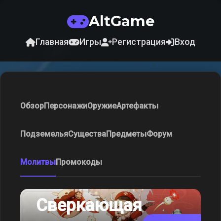
AltGame
Главная
Игры
Регистрация
Вход
Обзор
Персонажи
Оружие
Артефакты
Подземелья
Существа
Предметы
Форум
Молитвы
Промокоды
Сверкающая