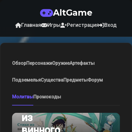
AltGame
Главная
Игры
Регистрация
Вход
Обзор
Персонажи
Оружие
Артефакты
Подземелья
Существа
Предметы
Форум
Молитвы
Промокоды
Стихи
из
винного