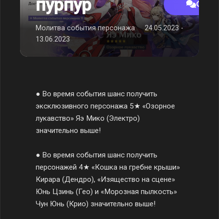
пурпур
Обсу
Молитва события персонажа
24.05.2023 -
13.06.2023
● Во время события шанс получить
эксклюзивного персонажа 5★ «Озорное
лукавство» Яэ Мико (Электро)
значительно выше!
● Во время события шанс получить
персонажей 4★ «Кошка на гребне крыши»
Кирара (Дендро), «Изящество на сцене»
Юнь Цзинь (Гео) и «Морозная пылкость»
Чун Юнь (Крио) значительно выше!