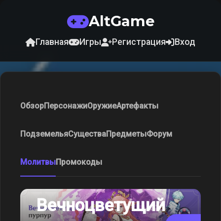
AltGame
Главная
Игры
Регистрация
Вход
Обзор
Персонажи
Оружие
Артефакты
Подземелья
Существа
Предметы
Форум
Молитвы
Промокоды
Вечноцветущий