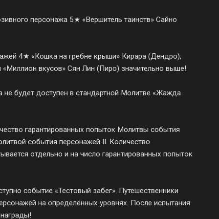
юзивного персонажа 5★ «Вершитель таинств» Сайно
ажей 4★ «Кошка на гребне крыши» Кирара (Дендро),
и «Миллион вкусов» Сян Лин (Пиро) значительно выше!
а не будет доступен в стандартной Молитве «Жажда
ичество гарантированных попыток Молитвы события
литвой события персонажей II. Количество
ывается отдельно и на число гарантированных попыток
тупно событие «Тестовый забег». Путешественники
ерсонажей на определённых уровнях. После испытания
 награды!