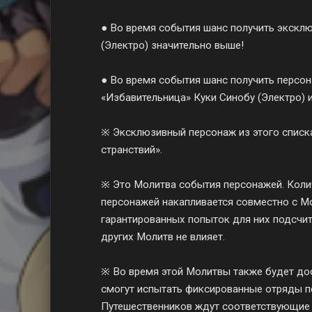
● Во время события шанс получить экскл
(Электро) значительно выше!
● Во время события шанс получить персон
«Избавительница» Куки Синобу (Электро) 
※ Эксклюзивный персонаж из этого списк
странствий».
※ Это Молитва события персонажей. Кол
персонажей накапливается совместно с Мо
гарантированных попыток для них подсчит
других Молитв не влияет.
※ Во время этой Молитвы также будет дос
смогут испытать фиксированные отряды п
Путешественников ждут соответствующие