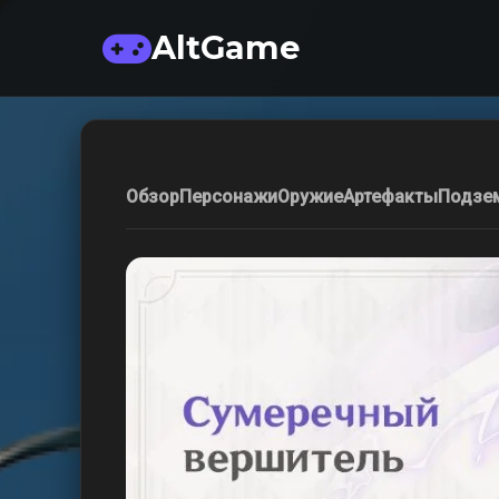
AltGame
Обзор
Персонажи
Оружие
Артефакты
Подзе