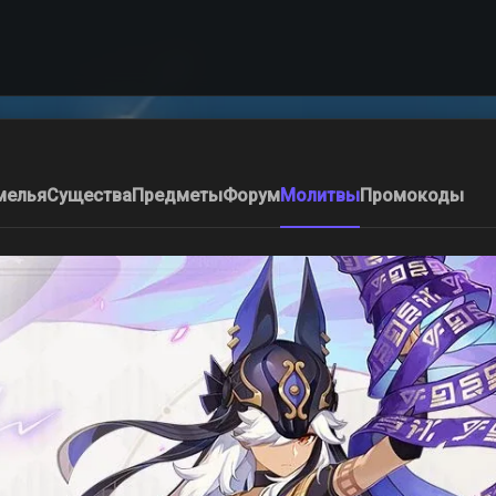
мелья
Существа
Предметы
Форум
Молитвы
Промокоды