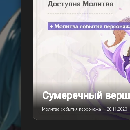
Сумеречный верш
Молитва события персонажа
28.11.2023 -