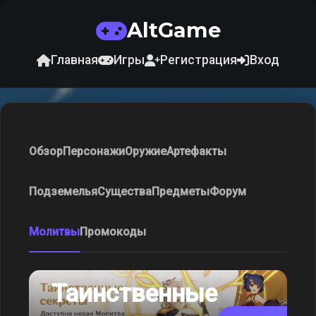
AltGame
Главная
Игры
Регистрация
Вход
Обзор
Персонажи
Оружие
Артефакты
Подземелья
Существа
Предметы
Форум
Молитвы
Промокоды
Таинственные