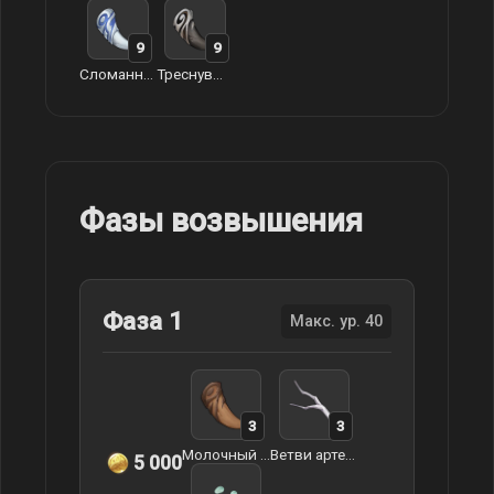
9
9
Сломанный клык арктического волка
Треснувший зуб арктического волка
Фазы возвышения
Фаза 1
Макс. ур. 40
3
3
Молочный зуб арктического волка
Ветви артерий земли
5 000