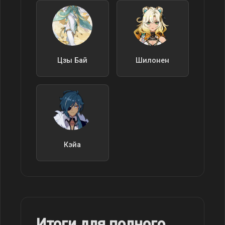
Цзы Бай
Шилонен
Кэйа
Итоги для полного