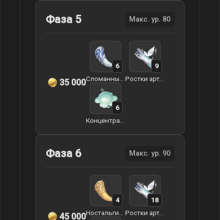
Фаза 5
Макс. ур. 80
6
9
Сломанный клык арктического волка
Ростки артерий земли
35 000
6
Концентрат слайма
Фаза 6
Макс. ур. 90
4
18
Ностальгия арктического волка
Ростки артерий земли
45 000