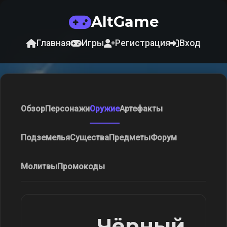
AltGame
Главная
Игры
Регистрация
Вход
Обзор
Персонажи
Оружие
Артефакты
Подземелья
Существа
Предметы
Форум
Молитвы
Промокоды
Чёрный