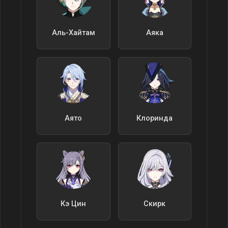
Аль-Хайтам
Аяка
Аято
Клоринда
Кэ Цин
Скирк