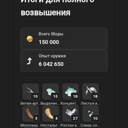
возвышения
Всего Моры
150 000
Опыт оружия
6 042 650
15
15
18
18
Ветви артерий земли
Выделения слайма
Концентрат слайма
Листья артерий земли
3
4
27
10
Молочный зуб арктического волка
Ностальгия арктического волка
Ростки артерий земли
Слизь слайма