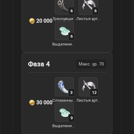
6
6
Треснувший зуб арктического волка
Листья артерий земли
20 000
6
Выделения слайма
Фаза 4
Макс. ур. 70
3
12
Сломанный клык арктического волка
Листья артерий земли
30 000
9
Выделения слайма