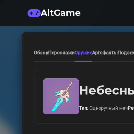
AltGame
Обзор
Персонажи
Оружие
Артефакты
Подзе
Небесн
Тип:
Одноручный меч
Ре