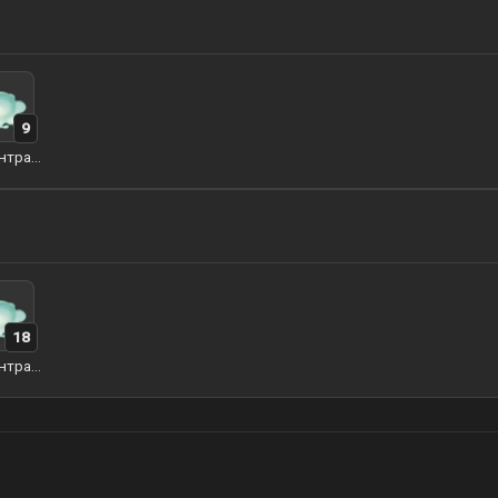
9
Концентрат слайма
18
Концентрат слайма