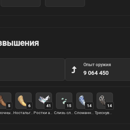
озвышения
Опыт оружия
9 064 450
5
6
41
15
14
14
Молочный зуб арктического волка
Ностальгия арктического волка
Ростки артерий земли
Слизь слайма
Сломанный клык арктического волка
Треснувший зуб арктического волка