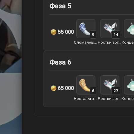
Фаза 5
55 000
9
14
Сломанный клык арктического волка
Ростки артерий земли
Фаза 6
65 000
6
27
Ностальгия арктического волка
Ростки артерий земли