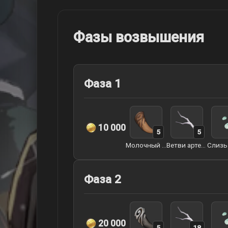
Фазы возвышения
Фаза 1
10 000
5
5
Молочный зуб арктического волка
Ветви артерий земли
Фаза 2
20 000
5
18