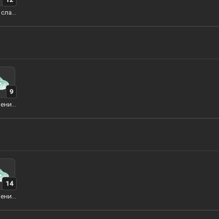
Слизь слайма
9
Выделения слайма
14
Выделения слайма