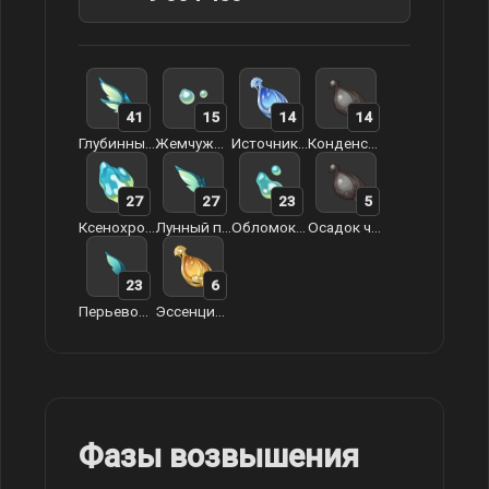
41
15
14
14
Глубинный плавник
Жемчужина иноморья
Источник чистой капли росы
Конденсат чистой капли росы
27
27
23
5
Ксенохромный кристалл
Лунный плавник
Обломок из иноморья
Осадок чистой капли росы
23
6
Перьевой плавник
Эссенция чистой капли росы
Фазы возвышения