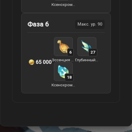
Ксенохромный кристалл
Фаза 6
Макс. ур. 90
6
27
Эссенция чистой капли росы
Глубинный плавник
65 000
18
Ксенохромный кристалл