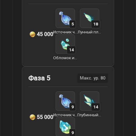
5
18
Источник чистой капли росы
Лунный плавник
45 000
14
Обломок из иноморья
Фаза 5
Макс. ур. 80
9
14
Источник чистой капли росы
Глубинный плавник
55 000
9