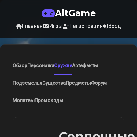
AltGame
Главная
Игры
Регистрация
Вход
Обзор
Персонажи
Оружие
Артефакты
Подземелья
Существа
Предметы
Форум
Молитвы
Промокоды
Сердечные