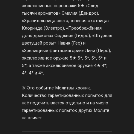
эксклюзивные персонажи 5★ «След
тысячи ароматов» Эмилия (Дендро),
«Хранительница света, теневая охотница»
Клоринда (Электро), «Преображённая
дочь дракона» Сиджвин (Гидро), «Штурвал
цветущей розы» Навия (Гео) и
«Зрелищные фантасмагории» Лини (Пиро),
эксклюзивное оружие 5★ 5*, 5*, 5*, 5* и
5*, а также эксклюзивное оружие 4★ 4*,
4*, 4* и 4*.
※ Это событие Молитвы хроник.
Количество гарантированных попыток для
неё подсчитывается отдельно и на число
гарантированных попыток других Молитв
не влияет.