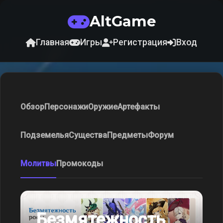
AltGame
Главная
Игры
Регистрация
Вход
Обзор
Персонажи
Оружие
Артефакты
Подземелья
Существа
Предметы
Форум
Молитвы
Промокоды
Безмятежность