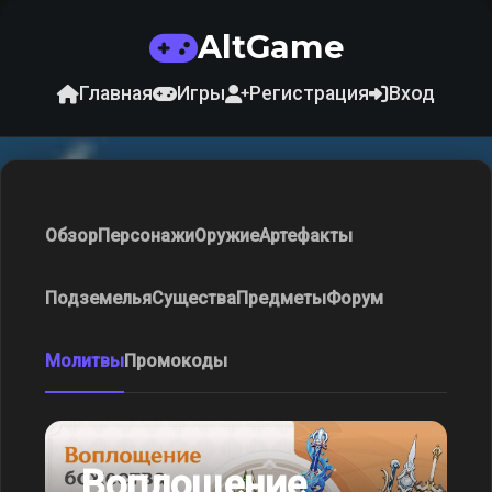
AltGame
Главная
Игры
Регистрация
Вход
Обзор
Персонажи
Оружие
Артефакты
Подземелья
Существа
Предметы
Форум
Молитвы
Промокоды
Воплощение