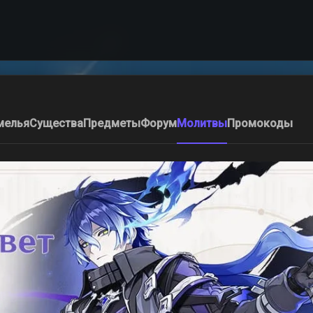
мелья
Существа
Предметы
Форум
Молитвы
Промокоды