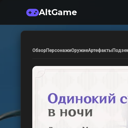
AltGame
Обзор
Персонажи
Оружие
Артефакты
Подзе