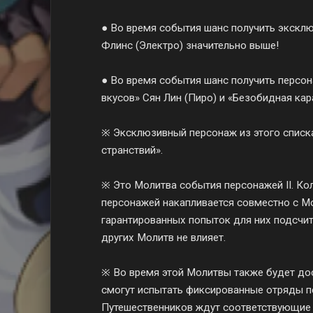
● Во время события шанс получить экскл
Флинс (Электро) значительно выше!
● Во время события шанс получить персон
вкусов» Сян Лин (Пиро) и «Безобидная ка
※ Эксклюзивный персонаж из этого списк
странствий».
※ Это Молитва события персонажей II. К
персонажей накапливается совместно с Мо
гарантированных попыток для них подсчит
других Молитв не влияет.
※ Во время этой Молитвы также будет дос
смогут испытать фиксированные отряды п
Путешественников ждут соответствующие