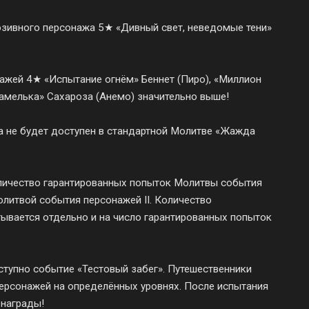
юзивного персонажа 5★ «Дивный свет, неведомые тени»
ажей 4★ «Испытание огнём» Беннет (Пиро), «Миллион
рамелька» Сахароза (Анемо) значительно выше!
а не будет доступен в стандартной Молитве «Жажда
оличество гарантированных попыток Молитвы события
литвой события персонажей II. Количество
ывается отдельно и на число гарантированных попыток
тупно событие «Тестовый забег». Путешественники
ерсонажей на определённых уровнях. После испытания
 награды!