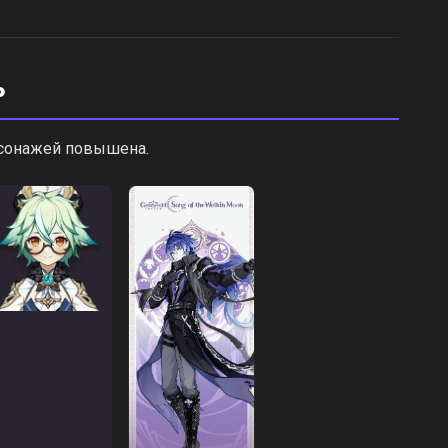
ь
рсонажей повышена.