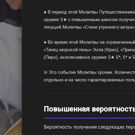
● В период этой Молитвы Путешественники
оружие 5★ с повышенным шансом получен
текущей Молитвы «Стихи утреннего ветра»
● Во время этой Молитвы на ограниченны
«Танец морской пены» Эола (Крио), «Прин
(Пиро), эксклюзивное оружие 5★ 5*, 5* и 5
※ Это событие Молитвы хроник. Количест
отдельно и на число гарантированных попы
Повышенная вероятност
Вероятность получения следующих пе