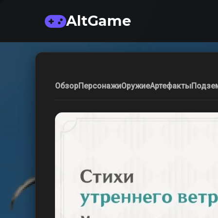
AltGame
Обзор
Персонажи
Оружие
Артефакты
Подзе