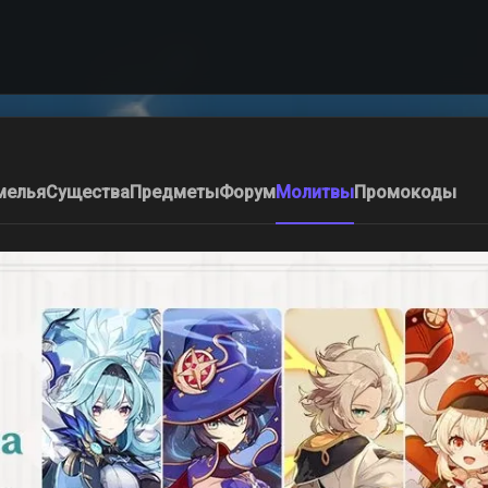
мелья
Существа
Предметы
Форум
Молитвы
Промокоды