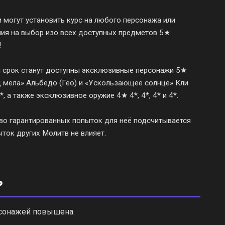
 могут установить курс на любого персонажа или
ия на выбор изо всех доступных предметов 5★
!
й срок станут доступны эксклюзивные персонажи 5★
ц мела» Альбедо (Гео) и «Ускользающее солнце» Кли
*, а также эксклюзивное оружие 4★ 4*, 4*, 4* и 4*.
во гарантированных попыток для неё подсчитывается
ток других Молитв не влияет.
ь
рсонажей повышена.