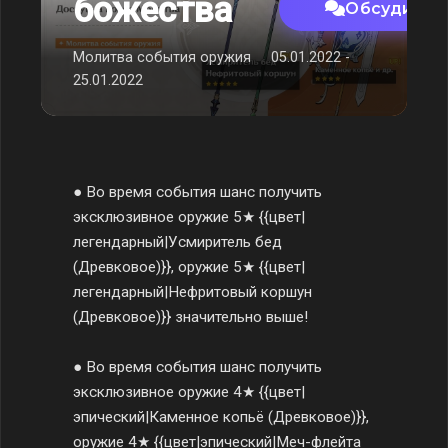
божества
Обсудить 
Молитва события оружия
05.01.2022 -
25.01.2022
● Во время события шанс получить
эксклюзивное оружие 5★ {{цвет|
легендарный|Усмиритель бед
(Древковое)}}, оружие 5★ {{цвет|
легендарный|Нефритовый коршун
(Древковое)}} значительно выше!
● Во время события шанс получить
эксклюзивное оружие 4★ {{цвет|
эпический|Каменное копьё (Древковое)}},
оружие 4★ {{цвет|эпический|Меч-флейта