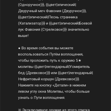
(Одноручное)}}, {{цвет|эпический|
Двуручный меч Фавония (Двуручное)}},
{{цвет|эпический|Песнь странника
(Катализатор)}} и {{цвет|эпический|Боевой
лук Фавония (Стрелковое)}} значительно
выше!
● Во время события вы можете
воспользоваться Путём воплощения,
чтобы проложить путь к оружию 5★
молитвы {{цвет|легендарный|Усмиритель
бед (Древковое)}} или {{цвет|легендарный|
Нефритовый коршун (Древковое)}}.
Нажмите на кнопку «Детали» в нижнем
левом углу окна Молитвы, чтобы больше
узнать о Пути воплощения.
※ Эксклюзивное оружие из этого списка