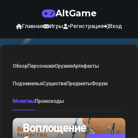
AltGame
Главная
Игры
Регистрация
Вход
Обзор
Персонажи
Оружие
Артефакты
Подземелья
Существа
Предметы
Форум
Молитвы
Промокоды
Воплощение