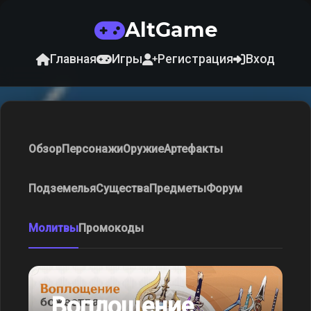
AltGame
Главная
Игры
Регистрация
Вход
Обзор
Персонажи
Оружие
Артефакты
Подземелья
Существа
Предметы
Форум
Молитвы
Промокоды
Воплощение